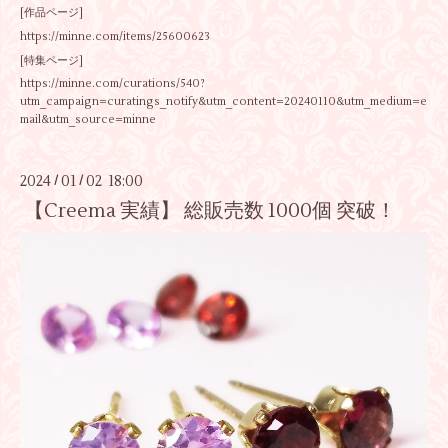
[作品ページ]
https://minne.com/items/25600623
[特集ページ]
https://minne.com/curations/540?
utm_campaign=curatings_notify&utm_content=20240110&utm_medium=e
mail&utm_source=minne
2024
01
02 18:00
/
/
【Creema 実績】 総販売数 1000個 突破！