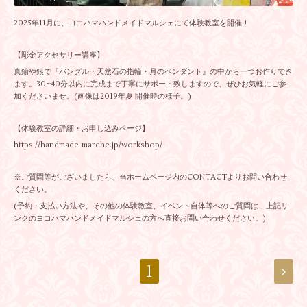
2025年11月に、ヨコハマハンドメイドマルシェにて体験教室を開催！
【彫金アクセサリー講座】
真鍮や銀で『バングル・天然石の指輪・月のペンダント』の中から一つお作りでき
ます。30~40分以内に完成まで丁寧にサポート致しますので、ぜひお気軽にご参
加くださいませ。(画像は2019年夏 開催時の様子。)
【体験教室の詳細・お申し込みページ】
https://handmade-marche.jp/workshop/
※ご質問等がございましたら、当ホームページ内のCONTACTよりお問い合わせ
ください。
(予約・支払い方法や、その他の体験教室、イベント自体等へのご質問は、上記リ
ンクのヨコハマハンドメイドマルシェの方へ直接お問い合わせください。)
1