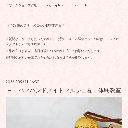
☆ワークショップ詳細：
https://hmj-fes.jp/ichiran/38281
※予約 締め切り 10日㈮の15時丁度まで！！
※質問がございましたらお気軽に。（予約フォーム送信エラーの時は、HP内のコ
ンタクトからでも予約可。)
※恐れ入りますが、当日は現金のみのお支払いでお願いいたします。
※混雑や材料の在庫切れを心配される方は予約を推奨します。
2026
05
11 16:30
/
/
ヨコハマハンドメイドマルシェ夏 体験教室