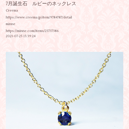
7月誕生石 ルビーのネックレス
Creema
https://www.creema.jp/item/9784787/detail
minne
https://minne.com/items/23737386
2021-07-25 15:39:24