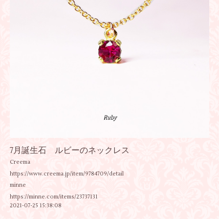
7月誕生石 ルビーのネックレス
Creema
https://www.creema.jp/item/9784709/detail
minne
https://minne.com/items/23737131
2021-07-25 15:38:08